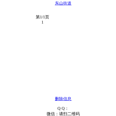
东山街道
第1/1页
1
删除信息
Q Q：
微信：请扫二维码