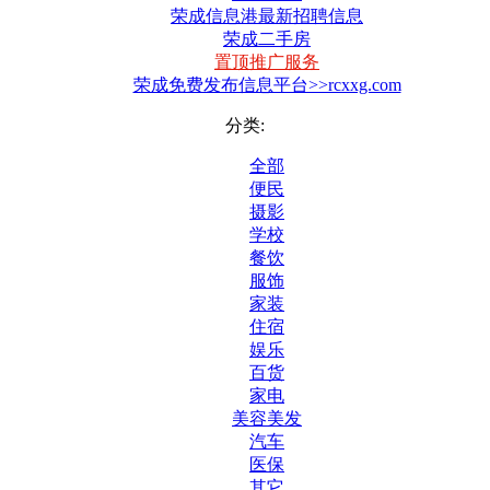
荣成信息港最新招聘信息
荣成二手房
置顶推广服务
荣成免费发布信息平台>>rcxxg.com
分类:
全部
便民
摄影
学校
餐饮
服饰
家装
住宿
娱乐
百货
家电
美容美发
汽车
医保
其它