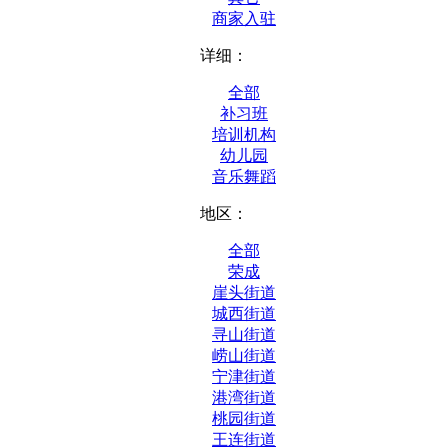
商家入驻
详细：
全部
补习班
培训机构
幼儿园
音乐舞蹈
地区：
全部
荣成
崖头街道
城西街道
寻山街道
崂山街道
宁津街道
港湾街道
桃园街道
王连街道