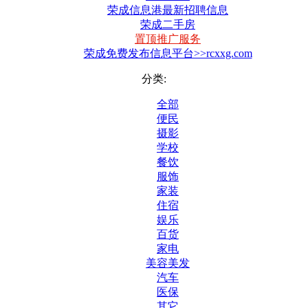
荣成信息港最新招聘信息
荣成二手房
置顶推广服务
荣成免费发布信息平台>>rcxxg.com
分类:
全部
便民
摄影
学校
餐饮
服饰
家装
住宿
娱乐
百货
家电
美容美发
汽车
医保
其它