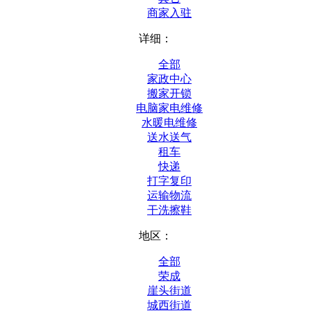
商家入驻
详细：
全部
家政中心
搬家开锁
电脑家电维修
水暖电维修
送水送气
租车
快递
打字复印
运输物流
干洗擦鞋
地区：
全部
荣成
崖头街道
城西街道