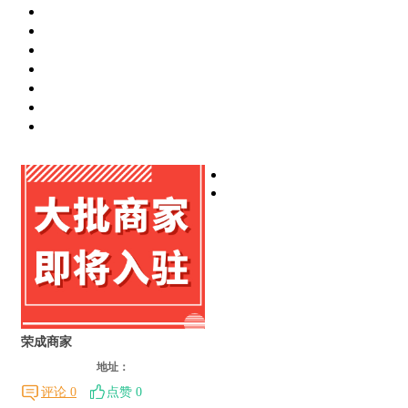
荣成商家
地址：
评论 0
点赞 0