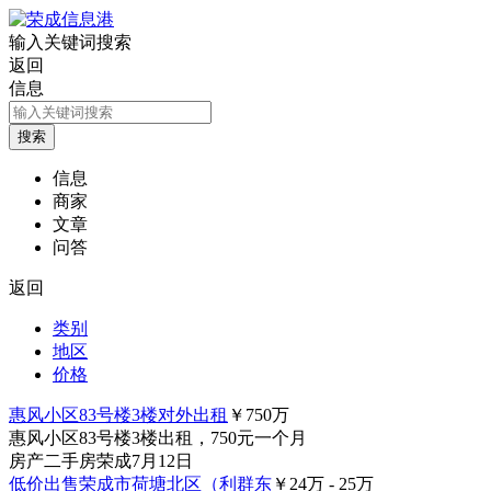
输入关键词搜索
返回
信息
信息
商家
文章
问答
返回
类别
地区
价格
惠风小区83号楼3楼对外出租
￥750
万
惠风小区83号楼3楼出租，750元一个月
房产
二手房
荣成
7月12日
低价出售荣成市荷塘北区（利群东
￥24
万
- 25
万