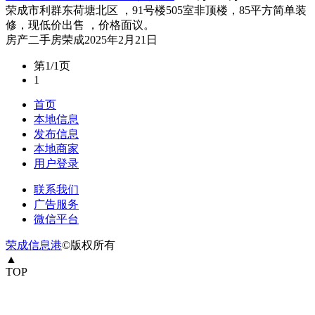
荣成市利群东荷塘北区 ，91号楼505室非顶楼，85平方简单装
修，现低价出售 ，价格面议。
房产
二手房
荣成
2025年2月21日
第1/1页
1
首页
本地信息
发布信息
本地商家
用户登录
联系我们
广告服务
微信平台
荣成信息港
©版权所有
▲
TOP