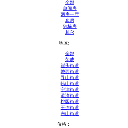
全部
单间房
两房一厅
套房
独栋房
其它
地区:
全部
荣成
崖头街道
城西街道
寻山街道
崂山街道
宁津街道
港湾街道
桃园街道
王连街道
东山街道
价格：