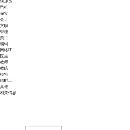
快递员
司机
保安
会计
文职
管理
美工
编辑
网络IT
医生
教师
教练
模特
临时工
其他
相关信息